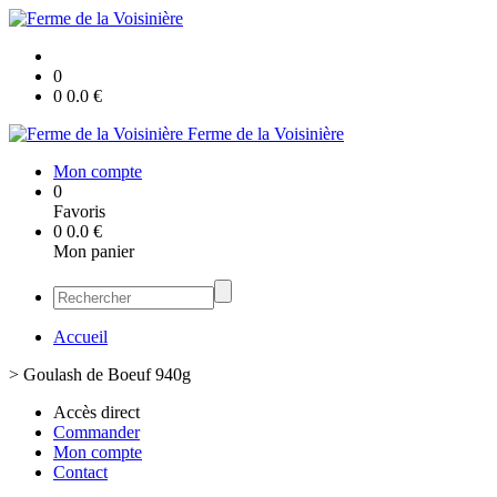
0
0
0.0
€
Ferme de la Voisinière
Mon compte
0
Favoris
0
0.0
€
Mon panier
Accueil
>
Goulash de Boeuf 940g
Accès direct
Commander
Mon compte
Contact